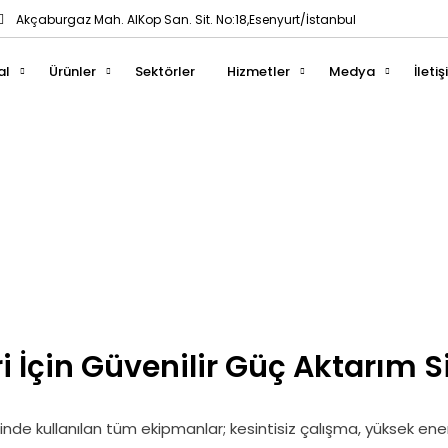
Akçaburgaz Mah. AlKop San. Sit. No:18,Esenyurt/İstanbul
al
Ürünler
Sektörler
Hizmetler
Medya
İleti
Su ve Su Arıtma
i İçin Güvenilir Güç Aktarım S
de kullanılan tüm ekipmanlar; kesintisiz çalışma, yüksek enerji v