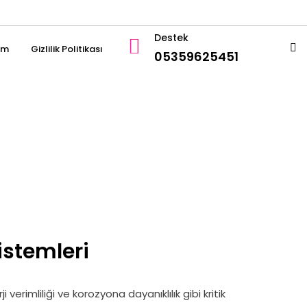
Destek
şim
Gizlilik Politikası
05359625451
istemleri
erimliliği ve korozyona dayanıklılık gibi kritik