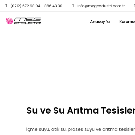
(0212) 672 98 94 - 886 43 30
info@megendustri.com.tr
Anasayfa
Kurums
Su ve Su Arıtma Tesisler
İçme suyu, atık su, proses suyu ve arıtma tesislerin