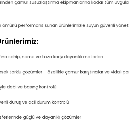
lerinden çamur susuzlaştırma ekipmanlarına kadar tüm uygulama
un ömürlü performans sunan ürünlerimizle suyun güvenli yöneti
rünlerimiz:
ına sahip, neme ve toza karşı dayanıklı motorları
sek torklu çözümler – özellikle çamur karıştırıcılar ve vidalı p
le debi ve basınç kontrolü
enli duruş ve acil durum kontrolü
ferlerinde güçlü ve dayanıklı çözümler