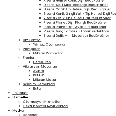
K serisi Helisel Konik Dişli Redüktörler
D serisi Delil Milli Helis Dişli Redüktörler
H serisi Yatık Tip Helisel Dişli Redüktörler
B serisi Konik Girişli Yatık Tip Helisel Dişli R
Y serisi Yatık Tip Helisel Dişli Redüktörler
P serisi Planet Dişli Flanşlı Redüktörler
R serisi Planet Dişli Ayaklı Redüktörler
V serisi Vinç Tamburu Tahrik Redüktörü
T serisi Delik Milli Motorsuz Redüktörler
Hız Kontrol
Yılmaz Otomasyon
Pompalar
Miksan Pompalar
Frenler
Dereli Fren
Vibrasyon Motorları
Avibro
KEM-P
Miksan Motor
Salınım Elemanları
Esta
Sektörler
Hizmetler
Otomasyon Hizmetleri
Elektrik Motor Revizyonları
Medya
Haberler