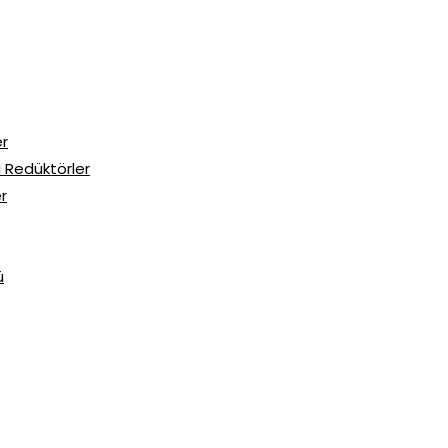
er
şli Redüktörler
er
ü