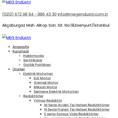
(0212) 672 98 94 - 886 43 30
info@megendustri.com.tr
Akçaburgaz Mah. AlKop San. Sit. No:18,Esenyurt/İstanbul
Anasayfa
Kurumsal
Hakkımızda
Sertifikalar
Gizlilik Politikası
Ürünler
Elektrik Motorları
ELK Motor
Gamak Motor
Miksan Motor
Siemens Elektrik Motorları
Redüktörler
Yılmaz Redüktör
M Serisi Ayaklı Tip Helisel Redütktörler
N Serisi Flanşlı Tip Helisel Redütktörler
E serisi Sonsuz Vida Redüktörler