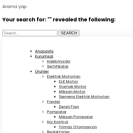
Arama yap
Your search for: "" revealed the following:
Search...
SEARCH
Anasayfa
Kurumsal
Hakkımızda
Sertifikalar
Ürünler
Elektrik Motorları
ELK Motor
Gamak Motor
Miksan Motor
Siemens Elektrik Motorları
Frenler
Dereli Fren
Pompalar
Miksan Pompalar
Hız Kontrol
Yılmaz Otomasyon
Redüktörler