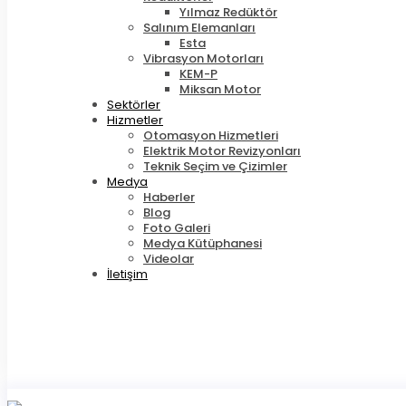
Yılmaz Redüktör
Salınım Elemanları
Esta
Vibrasyon Motorları
KEM-P
Miksan Motor
Sektörler
Hizmetler
Otomasyon Hizmetleri
Elektrik Motor Revizyonları
Teknik Seçim ve Çizimler
Medya
Haberler
Blog
Foto Galeri
Medya Kütüphanesi
Videolar
İletişim