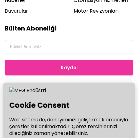
Haberler
Otomasyon Hizmetleri
Duyurular
Motor Revizyonları
Bülten Aboneliği
Kaydol
+90 212 672 98 94
© 2020 MEG Endüstri. Tüm hakları saklıdır. Tasarım:
Moneta