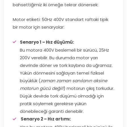
bahsettiğimiz iki örneğe tekrar dönersek:
Motor etiketi: 50Hz 400V standart raftaki tipik
bir motor için senaryolar:
Senaryo 1 – Hız düşümü:
Bu motora 400V beslemeli bir sürücü, 25Hz
200V verebilir. Bu durumda motor yarı
devrinde döner ve tork kaybına da uğramaz.
Yükün dönmesini sağlayan temel fiziksel
büyüklük (
zaman zaman sanılanın aksine
motorun gücü değil!
) motorun çıkış torkudur.
Düşük devirde tork düşümü olmadığı için
pratik söylemek gerekirse yükün
dönebileceği garanti denebilir.
Senaryo 2 – Hız artımı: