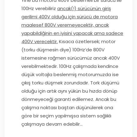
Yine bu motora 400V beslemeli bir sürücü ile
100Hz verebiliriz
ancak(!) sürücünün giriş
gerilimi 400V olduğu için sürücü de motora
maalesef 800V veremeyecektir, ancak
yapabildiğinin en iyisini yapacak ama sadece
400V verecektir.
Kısaca özetlersek; motor
(torku düşmesin diye) 100Hz’de 800V
istemesine rağmen sürücümüz ancak 400V
verebilmektedir. 100Hz çalışmada kendince
düşük voltajla beslenmiş motorumuzda ise
çıkış torku düşmek zorundadır. Tork düşümü
olduğu için artık aynı yükün bu hızda dönüp
dönmeyeceği garanti edilemez. Ancak bu
çalışma noktası baştan düşünülerek ona
göre bir seçim yapılmışsa sistem sağlıklı
çalışmaya devam edebilir…