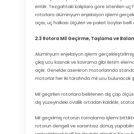
eritilir. Tezgahtaki kalıplara göre istenilen 
rotorlara alüminyum enjeksiyon işlemi gerçekle
açısı, uç halkası ölçüleri ve paket boyları belli a
2.3 Rotora Mil Geçirme, Taşlama ve Bala
Alüminyum enjeksiyon işlemi gerçekleştirilmiş ro
çıkış ucu kasnak ve kavrama gibi iletim elem
açılır. Genelde asenkron motorlarında standart
motorlar her iki tarafında mil ucu bulunacak şe
Mil geçirilen rotorlara belirlenen dış çap öl
dış yüzeyindeki ovallik ortadan kaldırılır, stat
Mil geçirilmiş rotorun tornalama işlemi bittik
rotorun dengeli ve sarsıntısız dönüş yapabil
yerleştirilerek belli bir devirde döndürülür ve 