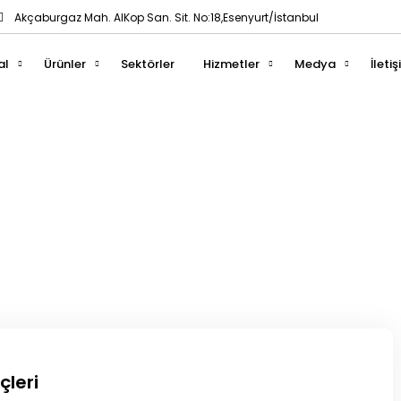
Akçaburgaz Mah. AlKop San. Sit. No:18,Esenyurt/İstanbul
al
Ürünler
Sektörler
Hizmetler
Medya
İleti
Tag: Redüktör Bayi
çleri