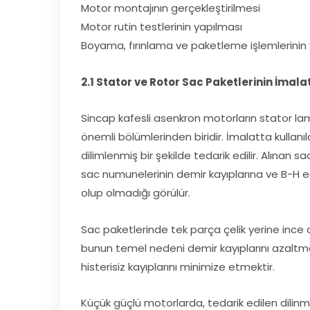
Motor montajının gerçekleştirilmesi
Motor rutin testlerinin yapılması
Boyama, fırınlama ve paketleme işlemlerinin
2.1 Stator ve Rotor Sac Paketlerinin İmala
Sincap kafesli asenkron motorların stator lam
önemli bölümlerinden biridir. İmalatta kullanıla
dilimlenmiş bir şekilde tedarik edilir. Alınan sa
sac numunelerinin demir kayıplarına ve B-H eğ
olup olmadığı görülür.
Sac paketlerinde tek parça çelik yerine ince dil
bunun temel nedeni demir kayıplarını azaltmak
histerisiz kayıplarını minimize etmektir.
Küçük güçlü motorlarda, tedarik edilen dilinm