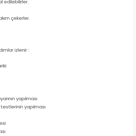
edilebilirler.
akım çekerler.
lar izlenir :
riki
ayarının yapılması
e testlerinin yapılması
esi
ası