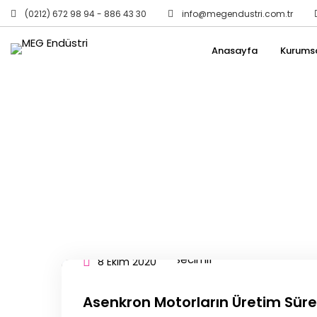
(0212) 672 98 94 - 886 43 30
info@megendustri.com.tr
Anasayfa
Kurums
8 Ekim 2020
Asenkron Motorların Üretim Süre