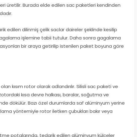
eri üretilir. Burada elde edilen sac paketleri kendinden
ıdadır.
k edilen dilinmiş çelik saclar daireler şeklinde kesilip
agalama işlemine tabii tutulur. Daha sonra gagalama
nasyonları bir araya getirilip istenilen paket boyuna göre
n kısım rotor olarak adlandırılır. Silisli sac paketi ve
 Rotordaki kısa devre halkası, baralar, soğutma ve
nde dökülür. Bazı özel durumlarda saf alüminyum yerine
aklama yöntemiyle rotor iletken çubukları bakır veya
me potalarında, tedarik edilen alüminyum külçeler