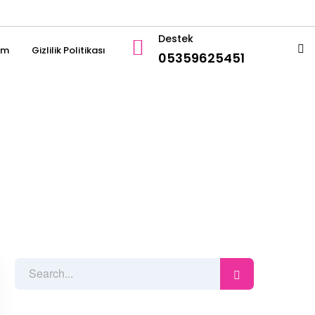
Destek
şim
Gizlilik Politikası
05359625451