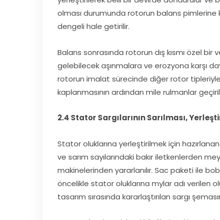
olması durumunda rotorun balans pimlerine küç
dengeli hale getirilir.
Balans sonrasında rotorun dış kısmı özel bir 
gelebilecek aşınmalara ve erozyona karşı dayanı
rotorun imalat sürecinde diğer rotor tipleriyle 
kaplanmasının ardından mile rulmanlar geçirilir
2.4 Stator Sargılarının Sarılması, Yerleşt
Stator oluklarına yerleştirilmek için hazırlana
ve sarım sayılarındaki bakır iletkenlerden mey
makinelerinden yararlanılır. Sac paketi ile bo
öncelikle stator oluklarına mylar adı verilen o
tasarım sırasında kararlaştırılan sargı şemasına 