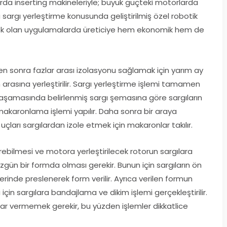
arda inserting makineleriyle; büyük güçteki motorlarda
ına sargı yerleştirme konusunda geliştirilmiş özel robotik
 çok olan uygulamalarda üreticiye hem ekonomik hem de
kten sonra fazlar arası izolasyonu sağlamak için yarım ay
n arasına yerleştirilir. Sargı yerleştirme işlemi tamamen
ım aşamasında belirlenmiş sargı şemasına göre sargıların
a makaronlama işlemi yapılır. Daha sonra bir araya
 uçları sargılardan izole etmek için makaronlar takılır.
rebilmesi ve motora yerleştirilecek rotorun sargılara
zgün bir formda olması gerekir. Bunun için sargıların ön
rinde preslenerek form verilir. Ayrıca verilen formun
n sargılara bandajlama ve dikim işlemi gerçekleştirilir.
arar vermemek gerekir, bu yüzden işlemler dikkatlice