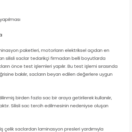
 yapılması
tı
inasyon paketleri, motorların elektriksel açıdan en
n silisli saclar tedarikçi firmadan belli boyutlarda
cların önce test işlemleri yapılır. Bu test işlemi sırasında
risine bakılır, sacların beyan edilen değerlere uygun
inmiş birden fazla sac bir araya getirilerek kullanılır,
tır. Silisli sac tercih edilmesinin nedeniyse oluşan
iş çelik saclardan laminasyon presleri yardımıyla