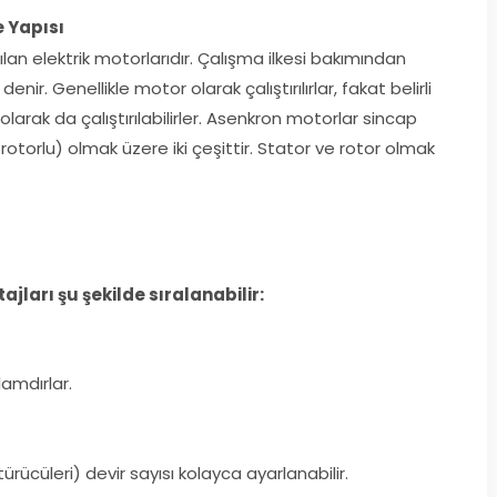
 Yapısı
an elektrik motorlarıdır. Çalışma ilkesi bakımından
r. Genellikle motor olarak çalıştırılırlar, fakat belirli
rak da çalıştırılabilirler. Asenkron motorlar sincap
ılı rotorlu) olmak üzere iki çeşittir. Stator ve rotor olmak
ları şu şekilde sıralanabilir:
lamdırlar.
rücüleri) devir sayısı kolayca ayarlanabilir.