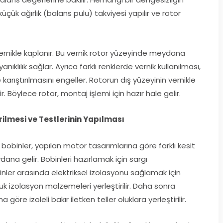
ük ağırlık (balans pulu) takviyesi yapılır ve rotor
vernikle kaplanır. Bu vernik rotor yüzeyinde meydana
klılık sağlar. Ayrıca farklı renklerde vernik kullanılması,
karıştırılmasını engeller. Rotorun dış yüzeyinin vernikle
. Böylece rotor, montaj işlemi için hazır hale gelir.
irilmesi ve Testlerinin Yapılması
n bobinler, yapılan motor tasarımlarına göre farklı kesit
dana gelir. Bobinleri hazırlamak için sargı
binler arasında elektriksel izolasyonu sağlamak için
luk izolasyon malzemeleri yerleştirilir. Daha sonra
göre izoleli bakır iletken teller oluklara yerleştirilir.