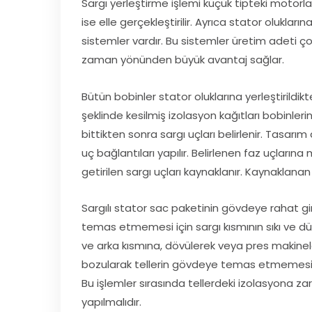
Sargı yerleştirme işlemi küçük tipteki motorl
ise elle gerçekleştirilir. Ayrıca stator oluklar
sistemler vardır. Bu sistemler üretim adeti
zaman yönünden büyük avantaj sağlar.
Bütün bobinler stator oluklarına yerleştirildi
şeklinde kesilmiş izolasyon kağıtları bobinleri
bittikten sonra sargı uçları belirlenir. Tasar
uç bağlantıları yapılır. Belirlenen faz uçların
getirilen sargı uçları kaynaklanır. Kaynaklanan
Sargılı stator sac paketinin gövdeye rahat gi
temas etmemesi için sargı kısmının sıkı ve dü
ve arka kısmına, dövülerek veya pres makinele
bozularak tellerin gövdeye temas etmemesi içi
Bu işlemler sırasında tellerdeki izolasyona z
yapılmalıdır.