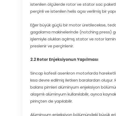
istenilen ölçülerde rotor ve stator sac paketl
perçinli ve istenilen helis açısı verilmiş bir yap
Eğer büyük güçlü bir motor üretilecekse, tedari
gagalama makinelerinde (notching press) g
işlemiyle olukları açılmış stator ve rotor lami
preslenir ve perçinlenir.
2.2 Rotor Enjeksiyonun Yapılması
Sincap kafesli asenkron motorlarda hareketli ola
kısa devre edilmiş iletken baralardan oluşur.
balans pimleri alüminyum enjeksiyon bölümü
alaşımlı alüminyum kullanılabilir, ayrıca kayn
pirinçten de yapılabilir.
Alüminyum enjeksiyon bölümündeki büyük erit