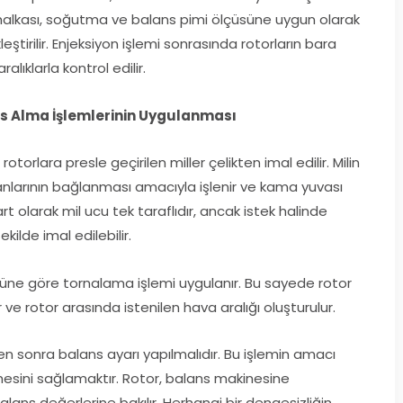
uç halkası, soğutma ve balans pimi ölçüsüne uygun olarak
ştirilir. Enjeksiyon işlemi sonrasında rotorların bara
ralıklarla kontrol edilir.
ns Alma İşlemlerinin Uygulanması
torlara presle geçirilen miller çelikten imal edilir. Milin
anlarının bağlanması amacıyla işlenir ve kama yuvası
 olarak mil ucu tek taraflıdır, ancak istek halinde
kilde imal edilebilir.
çüsüne göre tornalama işlemi uygulanır. Bu sayede rotor
or ve rotor arasında istenilen hava aralığı oluşturulur.
ten sonra balans ayarı yapılmalıdır. Bu işlemin amacı
mesini sağlamaktır. Rotor, balans makinesine
balans değerlerine bakılır. Herhangi bir dengesizliğin